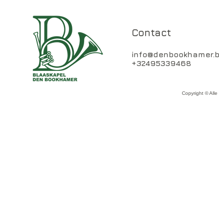
Contact
info@denbookhamer.
+32495339468
Copyright © All