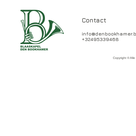
Contact
info@denbookhamer.
+32495339468
Copyright © All