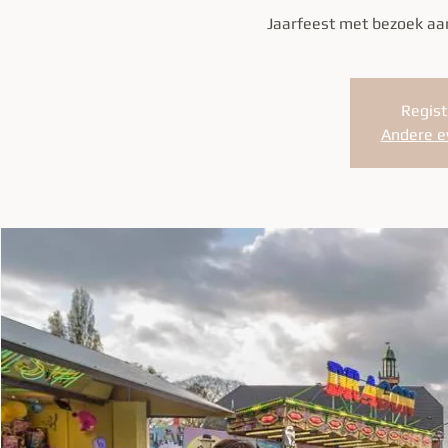
Jaarfeest met bezoek aan
Regist
Andere e