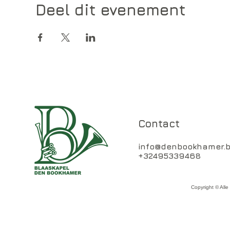
Deel dit evenement
Contact
info@denbookhamer.
+32495339468
Copyright © All